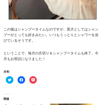
この後はシャンプータイムなのですが、黒犬としてはシャン
プーがとっても好きみたい。いつもうっとりとシャワーを浴
びているそうです。
ということで、毎月の爪切り＆シャンプータイムも終了。今
月もお世話になりました！
共有:
ク
F
ク
リ
a
リ
ッ
c
ッ
ク
e
ク
し
b
し
て
o
て
T
o
P
関連
w
k
o
i
で
c