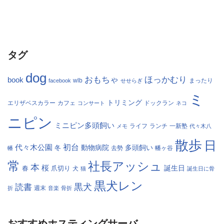
タグ
dog
おもちゃ
ほっかむり
book
facebook
wlb
せせらぎ
まったり
ミ
トリミング
エリザベスカラー
カフェ
コンサート
ドックラン
ネコ
ニピン
ミニピン多頭飼い
ランチ
一新塾
メモ
ライフ
代々木八
散歩
日
初台
代々木公園
多頭飼い
冬
動物病院
幡
去勢
幡ヶ谷
常
社長アッシュ
本
桜
春
爪切り
誕生日
犬
猫
誕生日に骨
黒犬レン
黒犬
読書
折
週末
音楽
骨折
おすすめホスティングサーバ