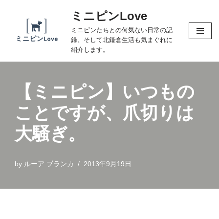
ミニピンLove
コ
ミニピンたちとの何気ない日常の記
ン
録。そして北鎌倉生活も気まぐれに
テ
紹介します。
ン
ツ
へ
【ミニピン】いつもの
ス
ことですが、爪切りは
キ
ッ
大騒ぎ。
プ
by
ルーア ブランカ
2013年9月19日