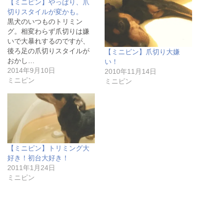
【ミニピン】やっぱり、爪
t
共
k
t
有
e
切りスタイルが変かも。
e
す
t
黒犬のいつものトリミン
r
る
で
で
に
シ
グ。相変わらず爪切りは嫌
共
は
ェ
いで大暴れするのですが、
有
ク
ア
(
リ
(
後ろ足の爪切りスタイルが
【ミニピン】爪切り大嫌
新
ッ
新
し
ク
し
おかし…
い！
い
し
い
2014年9月10日
2010年11月14日
ウ
て
ウ
ィ
く
ィ
ミニピン
ミニピン
ン
だ
ン
ド
さ
ド
ウ
い
ウ
で
(
で
開
新
開
き
し
き
ま
い
ま
す
ウ
す
)
ィ
)
ン
【ミニピン】トリミング大
ド
ウ
好き！初台大好き！
で
2011年1月24日
開
き
ミニピン
ま
す
)