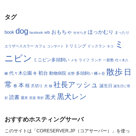
タグ
dog
おもちゃ
ほっかむり
book
facebook
wlb
せせらぎ
まったり
ミ
トリミング
エリザベスカラー
カフェ
コンサート
ドックラン
ネコ
ニピン
ミニピン多頭飼い
ランチ
一新塾
メモ
ライフ
代々木八
散歩
日
初台
代々木公園
多頭飼い
冬
動物病院
幡
去勢
幡ヶ谷
常
社長アッシュ
本
桜
春
爪切り
誕生日
犬
猫
誕生日に骨
黒犬レン
黒犬
読書
折
週末
音楽
骨折
おすすめホスティングサーバ
このサイトは「CORESERVER.JP（コアサーバー）」を使っ