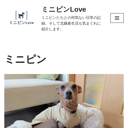
ミニピンLove
コ
ミニピンたちとの何気ない日常の記
ン
録。そして北鎌倉生活も気まぐれに
テ
紹介します。
ン
ツ
へ
ミニピン
ス
キ
ッ
プ