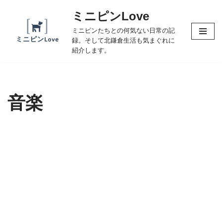
ミニピンLove
コ
ミニピンたちとの何気ない日常の記
ン
録。そして北鎌倉生活も気まぐれに
テ
紹介します。
ン
ツ
へ
音楽
ス
キ
ッ
プ