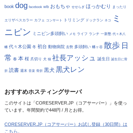
dog
おもちゃ
ほっかむり
book
facebook
wlb
せせらぎ
まったり
ミ
トリミング
エリザベスカラー
カフェ
コンサート
ドックラン
ネコ
ニピン
ミニピン多頭飼い
ランチ
一新塾
メモ
ライフ
代々木八
散歩
日
初台
代々木公園
多頭飼い
冬
動物病院
幡
去勢
幡ヶ谷
常
社長アッシュ
本
桜
春
爪切り
誕生日
犬
猫
誕生日に骨
黒犬レン
黒犬
読書
折
週末
音楽
骨折
おすすめホスティングサーバ
このサイトは「CORESERVER.JP（コアサーバー）」を使っ
ています。年間契約で448円 / 月とお得。
CORESERVER.JP（コアサーバー）お試し登録（30日間）は
こちら。