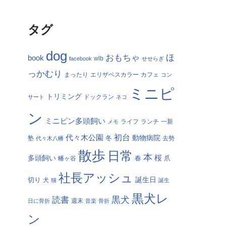
タグ
dog
おもちゃ
ほ
book
facebook
wlb
せせらぎ
っかむり
まったり
エリザベスカラー
カフェ
コン
ミニピ
トリミング
サート
ドックラン
ネコ
ン
ミニピン多頭飼い
ランチ
一新
メモ
ライフ
初台
代々木公園
冬
動物病院
塾
代々木八幡
去勢
散歩
日常
本
桜
多頭飼い
春
爪
幡ヶ谷
社長アッシュ
切り
誕生日
犬
猫
誕生
黒犬レ
黒犬
読書
日に骨折
週末
音楽
骨折
ン