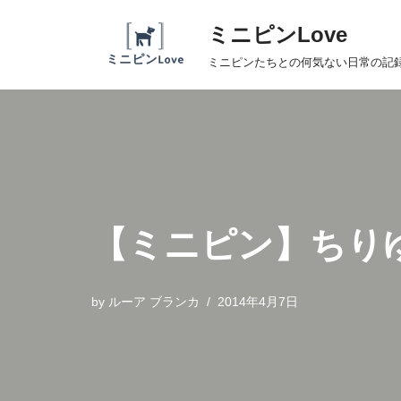
ミニピンLove
コ
ミニピンたちとの何気ない日常の記
ン
テ
ン
ツ
へ
ス
キ
【ミニピン】ちり
ッ
プ
by
ルーア ブランカ
2014年4月7日