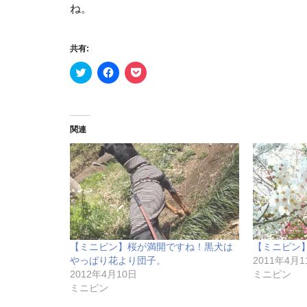
ね。
共有:
ク
F
ク
リ
a
リ
ッ
c
ッ
ク
e
ク
し
b
し
て
o
て
T
o
P
関連
w
k
o
i
で
c
t
共
k
t
有
e
e
す
t
r
る
で
で
に
シ
共
は
ェ
有
ク
ア
(
リ
(
新
ッ
新
し
ク
し
い
し
い
【ミニピン】桜が満開ですね！黒犬は
【ミニピン
ウ
て
ウ
ィ
く
ィ
やっぱり花より団子。
2011年4月1
ン
だ
ン
2012年4月10日
ミニピン
ド
さ
ド
ウ
い
ウ
ミニピン
で
(
で
開
新
開