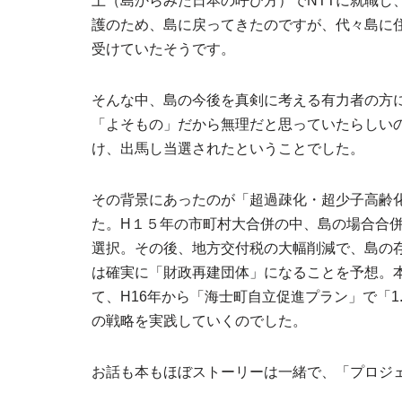
土（島からみた日本の呼び方）でNTTに就職し
護のため、島に戻ってきたのですが、代々島に
受けていたそうです。
そんな中、島の今後を真剣に考える有力者の方
「よそもの」だから無理だと思っていたらしい
け、出馬し当選されたということでした。
その背景にあったのが「超過疎化・超少子高齢
た。H１５年の市町村大合併の中、島の場合合
選択。その後、地方交付税の大幅削減で、島の存
は確実に「財政再建団体」になることを予想。
て、H16年から「海士町自立促進プラン」で「1
の戦略を実践していくのでした。
お話も本もほぼストーリーは一緒で、「プロジ