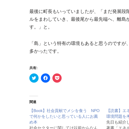
最後に町長もいっていましたが、「まだ発展段
ルをまわしていき、最後尾から最先端へ、離島
す。」と。
「島」という特有の環境もあると思うのですが
多かったです。
共有:
ク
F
ク
リ
a
リ
ッ
c
ッ
ク
e
ク
し
b
し
て
o
て
T
o
P
関連
w
k
o
i
で
c
【Book】社会貢献でメシを食う NPO
t
共
k
【読書】エ
t
有
e
で何かをしたいと思っている人にお薦
環境問題を
e
す
t
r
る
で
め本
先日も紹介
で
に
シ
社会セクターに関しては以前からなん
著書「エネ