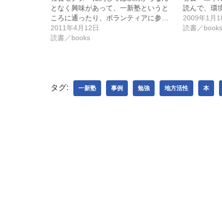
共
は
ェ
有
ク
ア
となく興味があって、一新塾というと
読んで、環
(
リ
(
ころに通ったり、ボランティアに参…
2009年1月1
新
ッ
新
し
ク
し
2011年4月12日
読書／book
い
し
い
読書／books
ウ
て
ウ
ィ
く
ィ
ン
だ
ン
ド
さ
ド
ウ
い
ウ
で
(
で
開
新
開
き
し
き
タグ:
一新塾
事例
勉強
地方活性
本
ま
い
ま
す
ウ
す
)
ィ
)
ン
ド
ウ
で
開
き
ま
す
)