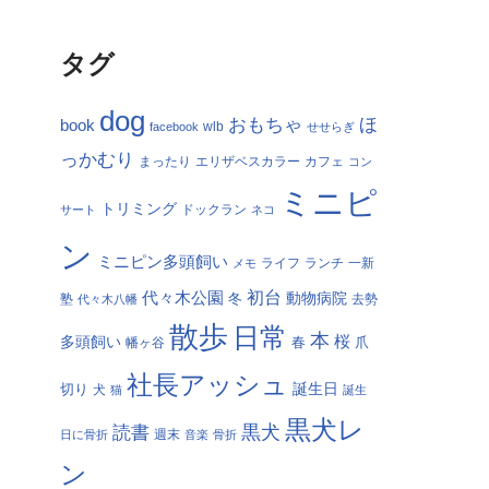
タグ
dog
おもちゃ
ほ
book
facebook
wlb
せせらぎ
っかむり
まったり
エリザベスカラー
カフェ
コン
ミニピ
トリミング
サート
ドックラン
ネコ
ン
ミニピン多頭飼い
ランチ
一新
メモ
ライフ
初台
代々木公園
冬
動物病院
塾
代々木八幡
去勢
散歩
日常
本
桜
多頭飼い
春
爪
幡ヶ谷
社長アッシュ
切り
誕生日
犬
猫
誕生
黒犬レ
黒犬
読書
日に骨折
週末
音楽
骨折
ン