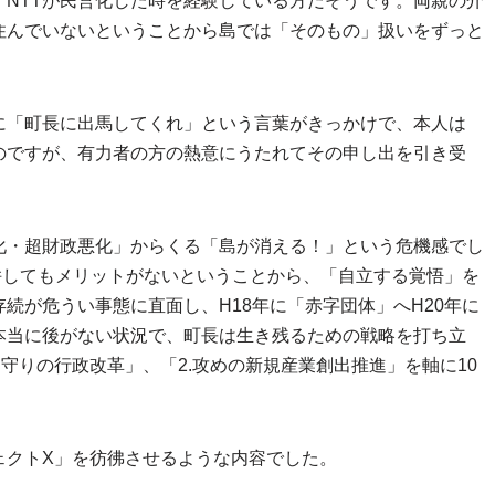
、NTTが民営化した時を経験している方だそうです。両親の介
住んでいないということから島では「そのもの」扱いをずっと
に「町長に出馬してくれ」という言葉がきっかけで、本人は
のですが、有力者の方の熱意にうたれてその申し出を引き受
化・超財政悪化」からくる「島が消える！」という危機感でし
併してもメリットがないということから、「自立する覚悟」を
続が危うい事態に直面し、H18年に「赤字団体」へH20年に
本当に後がない状況で、町長は生き残るための戦略を打ち立
.守りの行政改革」、「2.攻めの新規産業創出推進」を軸に10
ェクトX」を彷彿させるような内容でした。