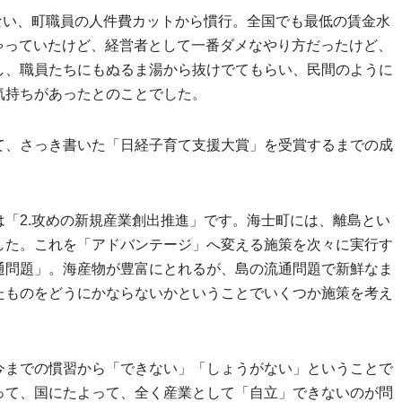
ない、町職員の人件費カットから慣行。全国でも最低の賃金水
しゃっていたけど、経営者として一番ダメなやり方だったけど、
し、職員たちにもぬるま湯から抜けでてもらい、民間のように
気持ちがあったとのことでした。
て、さっき書いた「日経子育て支援大賞」を受賞するまでの成
「2.攻めの新規産業創出推進」です。海士町には、離島とい
した。これを「アドバンテージ」へ変える施策を次々に実行す
通問題」。海産物が豊富にとれるが、島の流通問題で新鮮なま
たものをどうにかならないかということでいくつか施策を考え
今までの慣習から「できない」「しょうがない」ということで
って、国にたよって、全く産業として「自立」できないのが問