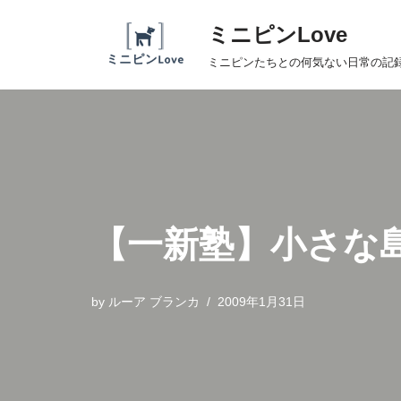
ミニピンLove
コ
ミニピンたちとの何気ない日常の記
ン
テ
ン
ツ
へ
ス
キ
【一新塾】小さな
ッ
プ
by
ルーア ブランカ
2009年1月31日