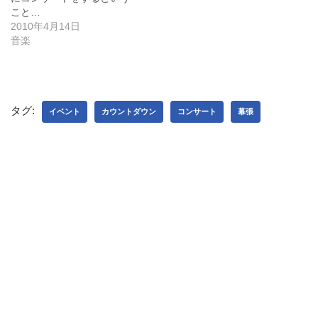
開
き
こと…
ま
2010年4月14日
す
)
音楽
タグ:
イベント
カウントダウン
コンサート
幕張