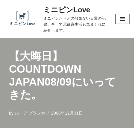
ミニピンLove
コ
ミニピンたちとの何気ない日常の記
ン
録。そして北鎌倉生活も気まぐれに
テ
紹介します。
ン
ツ
へ
【大晦日】
ス
COUNTDOWN
キ
ッ
JAPAN08/09にいって
プ
きた。
by
ルーア ブランカ
2008年12月31日