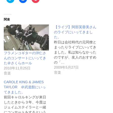
リ
a
リ
ッ
c
ッ
ク
e
ク
し
b
し
て
o
て
T
o
P
関連
w
k
o
i
で
c
【ライブ】阿部芙蓉美さん
t
共
k
t
有
e
のライブにいってきまし
e
す
t
た。
r
る
で
で
に
シ
昨日は会社時代の元同僚と
共
は
ェ
有
ク
ア
まったりライブにいってき
(
リ
(
ました。私は知らなかった
フラメンコギターの沖仁さ
新
ッ
新
し
ク
し
のですが、友人のおすすめ
んのコンサートにいってき
い
し
い
の「…
た＠さくらホール
ウ
て
ウ
ィ
く
ィ
2009年5月27日
2010年11月25日
ン
だ
ン
音楽
音楽
ド
さ
ド
ウ
い
ウ
で
(
で
CAROLE KING & JAMES
開
新
開
き
し
き
TAYLOR ＠武道館にいっ
ま
い
ま
てきました。
す
ウ
す
)
ィ
)
前回キャロルキングが来日
ン
したときから３年、今度は
ド
ウ
ジェイムステイラーと一緒
で
にコンサートをするという