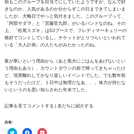
前もこのグループを目当てにしていたようですが、なんで好
きなのか、人気があるのか分からずこの日まできてしまいま
したが、大晦日でやっと気付きました。このグループって、
「阿部サダヲ」と「宮藤官九郎」がいるバンドなのね。その
上、「松尾スズキ」はDJブースで、フレディマーキュリーの
格好でコントしているし。チケットがとりづらいといわれて
いる「大人計画」の人たちがみたかったのね。
夜が寒いという理由から（あと黒犬にごはんをあげないとい
う理由もあり）、カウントダウンの前で帰ってきちゃったけ
ど、現実離れしてかなり楽しいイベントでした。でも数年前
もそうだったけど、１日中は無理だなあ、、。体力が持たな
いというのを思い知らされた年末でした。
記事を見てコメントする | 友だちに紹介する
共有:
ク
F
ク