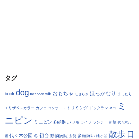
タグ
dog
おもちゃ
ほっかむり
book
facebook
wlb
せせらぎ
まったり
ミ
トリミング
エリザベスカラー
カフェ
コンサート
ドックラン
ネコ
ニピン
ミニピン多頭飼い
ランチ
一新塾
メモ
ライフ
代々木八
散歩
日
初台
代々木公園
多頭飼い
冬
動物病院
幡
去勢
幡ヶ谷