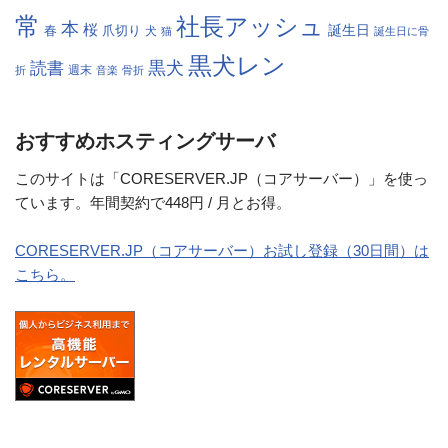
常
社長アッシュ
本
桜
春
爪切り
誕生日
犬
猫
誕生日に骨
黒犬レン
黒犬
読書
折
週末
音楽
骨折
おすすめホスティングサーバ
このサイトは「CORESERVER.JP（コアサーバー）」を使っ
ています。年間契約で448円 / 月とお得。
CORESERVER.JP（コアサーバー）お試し登録（30日間）は
こちら。