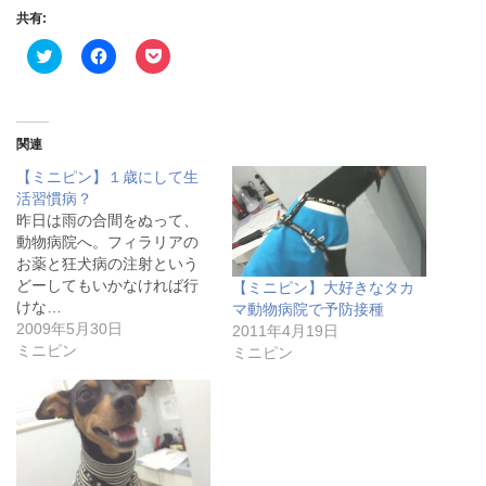
共有:
ク
F
ク
リ
a
リ
ッ
c
ッ
ク
e
ク
し
b
し
て
o
て
T
o
P
関連
w
k
o
i
で
c
【ミニピン】１歳にして生
t
共
k
t
有
e
活習慣病？
e
す
t
昨日は雨の合間をぬって、
r
る
で
で
に
シ
動物病院へ。フィラリアの
共
は
ェ
お薬と狂犬病の注射という
有
ク
ア
(
リ
(
どーしてもいかなければ行
【ミニピン】大好きなタカ
新
ッ
新
し
ク
し
けな…
マ動物病院で予防接種
い
し
い
2009年5月30日
2011年4月19日
ウ
て
ウ
ィ
く
ィ
ミニピン
ミニピン
ン
だ
ン
ド
さ
ド
ウ
い
ウ
で
(
で
開
新
開
き
し
き
ま
い
ま
す
ウ
す
)
ィ
)