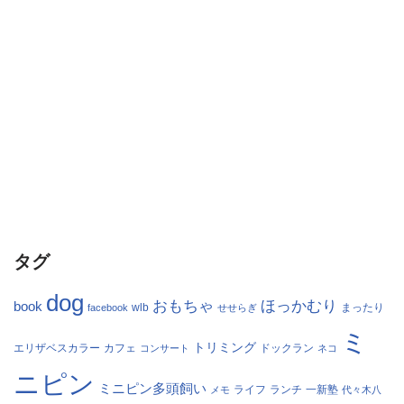
タグ
dog
おもちゃ
ほっかむり
book
facebook
wlb
せせらぎ
まったり
ミ
トリミング
エリザベスカラー
カフェ
コンサート
ドックラン
ネコ
ニピン
ミニピン多頭飼い
ランチ
一新塾
メモ
ライフ
代々木八