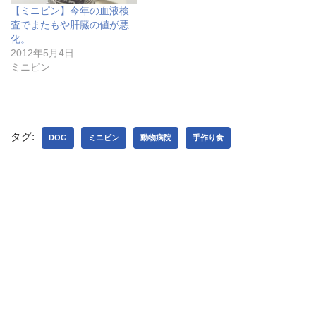
ン
【ミニピン】今年の血液検
ド
ウ
査でまたもや肝臓の値が悪
で
化。
開
き
2012年5月4日
ま
す
ミニピン
)
タグ:
DOG
ミニピン
動物病院
手作り食