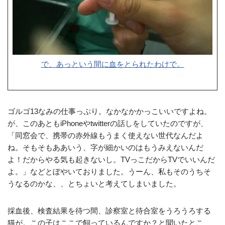
で、あっという間に血をとられたわけで。
ゴルゴ13なみの仕事っぷり。なかなかかっこいいですよね。
が、このあともiPhoneやtwitterの話しをしていたのですが、
「同窓会で、携帯の赤外線もうまく使えない世代なんだよ
ね。そもそもああいう、字が細かいのはもうみえないんだ
よ！だからやる気も起きないし。TVっこだからTVでいいんだ
よ。」などとぼやいておりました。うーん、私もそのうちそ
うなるのかな、、とちょいと考えてしまいました。
採血後、検査結果を待つ間、診察室と待合室をうろうろする
猫が。この子はここで飼っているんですか？と聞いたとこ