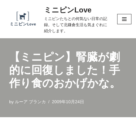
ミニピンLove
コ
ミニピンたちとの何気ない日常の記
ン
録。そして北鎌倉生活も気まぐれに
テ
紹介します。
ン
ツ
へ
【ミニピン】腎臓が劇
ス
的に回復しました！手
キ
ッ
作り食のおかげかな。
プ
by
ルーア ブランカ
2009年10月24日