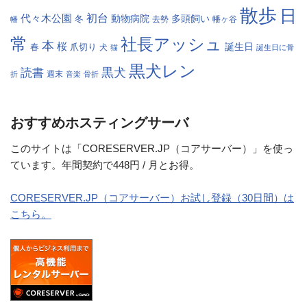
散歩
日
初台
代々木公園
多頭飼い
冬
動物病院
幡
去勢
幡ヶ谷
常
社長アッシュ
本
桜
春
爪切り
誕生日
犬
猫
誕生日に骨
黒犬レン
黒犬
読書
折
週末
音楽
骨折
おすすめホスティングサーバ
このサイトは「CORESERVER.JP（コアサーバー）」を使っ
ています。年間契約で448円 / 月とお得。
CORESERVER.JP（コアサーバー）お試し登録（30日間）は
こちら。