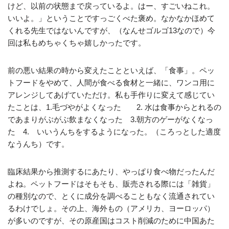
けど、以前の状態まで戻っているよ。はー、すごいねこれ。
いいよ。」ということですっごくべた褒め。なかなかほめて
くれる先生ではないんですが、（なんせゴルゴ13なので）今
回は私もめちゃくちゃ嬉しかったです。
前の悪い結果の時から変えたことといえば、「食事」。ペッ
トフードをやめて、人間が食べる食材と一緒に、ワンコ用に
アレンジしてあげていただけ。私も手作りに変えて感じてい
たことは、1.毛づやがよくなった 2. 水は食事からとれるの
であまりがぶがぶ飲まなくなった 3.朝方のゲーがなくなっ
た 4. いいうんちをするようになった。（ころっとした適度
なうんち）です。
臨床結果から推測するにあたり、やっぱり食べ物だったんだ
よね。ペットフードはそもそも、販売される際には「雑貨」
の種別なので、とくに成分を調べることもなく流通されてい
るわけでしょ。その上、海外もの（アメリカ、ヨーロッパ）
が多いのですが、その原産国はコスト削減のために中国あた