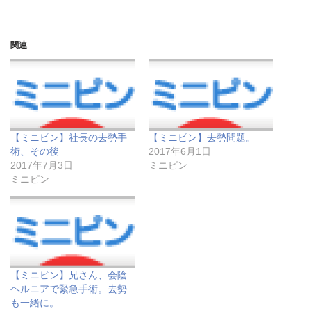
ッ
c
ッ
ク
e
ク
し
b
し
て
o
て
T
o
P
関連
w
k
o
i
で
c
t
共
k
t
有
e
e
す
t
r
る
で
で
に
シ
共
は
ェ
有
ク
ア
(
リ
(
【ミニピン】社長の去勢手
【ミニピン】去勢問題。
新
ッ
新
し
ク
し
術、その後
2017年6月1日
い
し
い
2017年7月3日
ミニピン
ウ
て
ウ
ィ
く
ィ
ミニピン
ン
だ
ン
ド
さ
ド
ウ
い
ウ
で
(
で
開
新
開
き
し
き
ま
い
ま
す
ウ
す
)
ィ
)
ン
【ミニピン】兄さん、会陰
ド
ウ
ヘルニアで緊急手術。去勢
で
開
も一緒に。