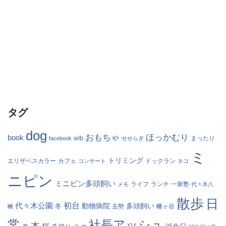
タグ
dog
おもちゃ
ほっかむり
book
facebook
wlb
せせらぎ
まったり
ミ
トリミング
エリザベスカラー
カフェ
コンサート
ドックラン
ネコ
ニピン
ミニピン多頭飼い
ランチ
一新塾
メモ
ライフ
代々木八
散歩
日
初台
代々木公園
多頭飼い
冬
動物病院
幡
去勢
幡ヶ谷
常
社長アッシュ
本