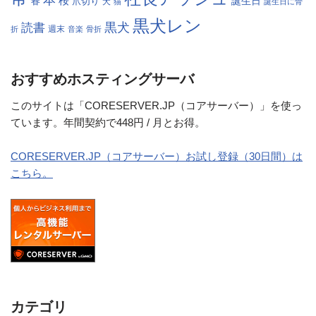
桜
春
爪切り
誕生日
犬
猫
誕生日に骨
黒犬レン
黒犬
読書
折
週末
音楽
骨折
おすすめホスティングサーバ
このサイトは「CORESERVER.JP（コアサーバー）」を使っ
ています。年間契約で448円 / 月とお得。
CORESERVER.JP（コアサーバー）お試し登録（30日間）は
こちら。
カテゴリ