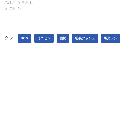
き
2017年9月26日
ま
す
ミニピン
)
タグ:
DOG
ミニピン
去勢
社長アッシュ
黒犬レン