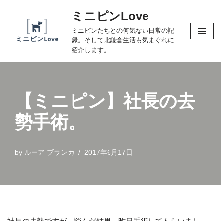
ミニピンLove
コ
ミニピンたちとの何気ない日常の記
ン
録。そして北鎌倉生活も気まぐれに
テ
紹介します。
ン
ツ
へ
【ミニピン】社長の去
ス
キ
勢手術。
ッ
プ
by
ルーア ブランカ
2017年6月17日
社長の去勢ですが、悩んだ結果、昨日手術してもらいまし