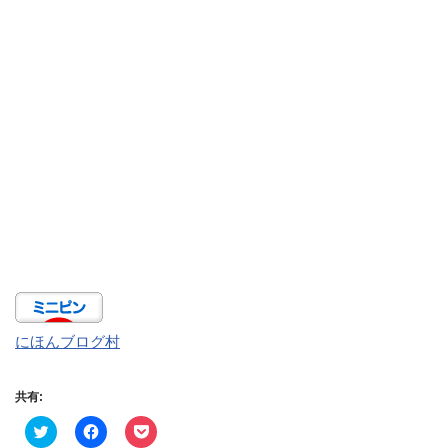
にほんブログ村
共有:
ク
F
ク
リ
a
リ