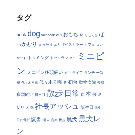
タグ
dog
おもちゃ
ほ
book
facebook
wlb
せせらぎ
っかむり
まったり
エリザベスカラー
カフェ
コン
ミニピ
トリミング
サート
ドックラン
ネコ
ン
ミニピン多頭飼い
ランチ
一新
メモ
ライフ
初台
代々木公園
冬
動物病院
塾
代々木八幡
去勢
散歩
日常
本
桜
多頭飼い
春
爪
幡ヶ谷
社長アッシュ
切り
誕生日
犬
猫
誕生
黒犬レ
黒犬
読書
日に骨折
週末
音楽
骨折
ン