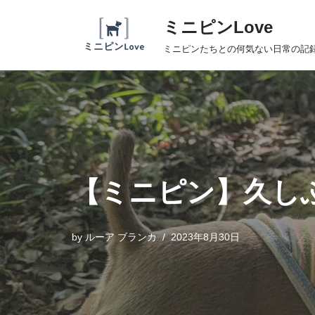
ミニピンLove
コ
ミニピンたちとの何気ない日常の記
ン
テ
ン
ツ
へ
ス
キ
【ミニピン】久し
ッ
プ
by
ルーア ブランカ
2023年8月30日