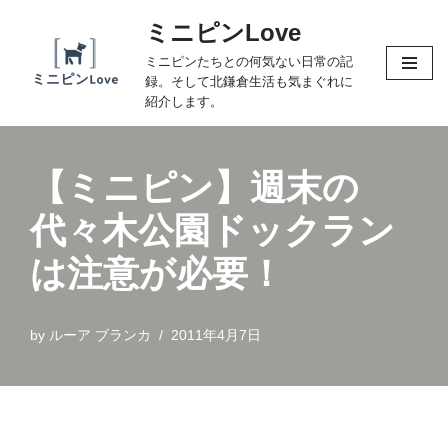
ミニピンLove
コ
ミニピンたちとの何気ない日常の記
ン
録。そして北鎌倉生活も気まぐれに
テ
紹介します。
ン
ツ
へ
【ミニピン】週末の
ス
代々木公園ドックラン
キ
ッ
は注意が必要！
プ
by
ルーア ブランカ
2011年4月7日