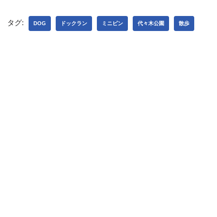
タグ:
DOG
ドックラン
ミニピン
代々木公園
散歩