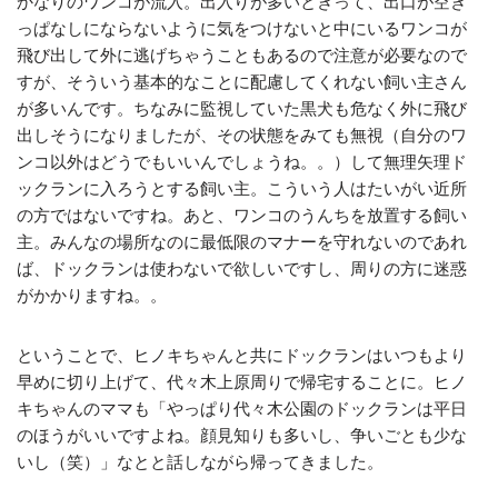
かなりのワンコが流入。出入りが多いときって、出口が空き
っぱなしにならないように気をつけないと中にいるワンコが
飛び出して外に逃げちゃうこともあるので注意が必要なので
すが、そういう基本的なことに配慮してくれない飼い主さん
が多いんです。ちなみに監視していた黒犬も危なく外に飛び
出しそうになりましたが、その状態をみても無視（自分のワ
ンコ以外はどうでもいいんでしょうね。。）して無理矢理ド
ックランに入ろうとする飼い主。こういう人はたいがい近所
の方ではないですね。あと、ワンコのうんちを放置する飼い
主。みんなの場所なのに最低限のマナーを守れないのであれ
ば、ドックランは使わないで欲しいですし、周りの方に迷惑
がかかりますね。。
ということで、ヒノキちゃんと共にドックランはいつもより
早めに切り上げて、代々木上原周りで帰宅することに。ヒノ
キちゃんのママも「やっぱり代々木公園のドックランは平日
のほうがいいですよね。顔見知りも多いし、争いごとも少な
いし（笑）」なとと話しながら帰ってきました。