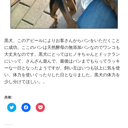
黒犬、このアピールによりお客さんからパンをいただくこと
に成功。ここのパンは天然酵母の無添加パンなのでワンコも
大丈夫なのです。黒犬にとってはヒノキちゃんとドックラン
にいって、さんざん遊んで、最後はパンまでもらってラッキ
ーな一日となったようですが、飼い主はいつも以上に気を使
い、体力を使いぐったりした日となりました。黒犬の体力を
少し分けてほしい。。
共有:
ク
F
ク
リ
a
リ
ッ
c
ッ
ク
e
ク
し
b
し
て
o
て