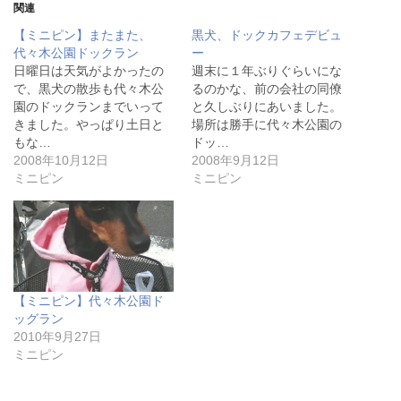
T
o
P
関連
w
k
o
i
で
c
【ミニピン】またまた、
黒犬、ドックカフェデビュ
t
共
k
t
有
e
代々木公園ドックラン
ー
e
す
t
日曜日は天気がよかったの
週末に１年ぶりぐらいにな
r
る
で
で
に
シ
で、黒犬の散歩も代々木公
るのかな、前の会社の同僚
共
は
ェ
園のドックランまでいって
有
ク
ア
と久しぶりにあいました。
(
リ
(
きました。やっぱり土日と
場所は勝手に代々木公園の
新
ッ
新
し
ク
し
もな…
ドッ…
い
し
い
2008年10月12日
2008年9月12日
ウ
て
ウ
ィ
く
ィ
ミニピン
ミニピン
ン
だ
ン
ド
さ
ド
ウ
い
ウ
で
(
で
開
新
開
き
し
き
ま
い
ま
す
ウ
す
)
ィ
)
ン
【ミニピン】代々木公園ド
ド
ウ
ッグラン
で
2010年9月27日
開
き
ミニピン
ま
す
)