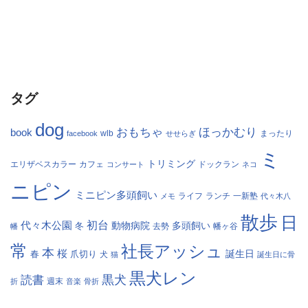
タグ
dog
おもちゃ
ほっかむり
book
facebook
wlb
せせらぎ
まったり
ミ
トリミング
エリザベスカラー
カフェ
コンサート
ドックラン
ネコ
ニピン
ミニピン多頭飼い
ランチ
一新塾
メモ
ライフ
代々木八
散歩
日
初台
代々木公園
多頭飼い
冬
動物病院
幡
去勢
幡ヶ谷
常
社長アッシュ
本
桜
春
爪切り
誕生日
犬
猫
誕生日に骨
黒犬レン
黒犬
読書
折
週末
音楽
骨折