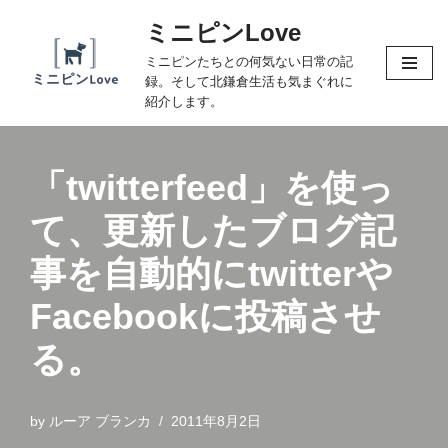
ミニピンLove
コ
ミニピンたちとの何気ない日常の記
ン
録。そして北鎌倉生活も気まぐれに
テ
紹介します。
ン
ツ
へ
「twitterfeed」を使っ
ス
て、更新したブログ記
キ
ッ
事を自動的にtwitterや
プ
Facebookに投稿させ
る。
by
ルーア ブランカ
2011年8月2日