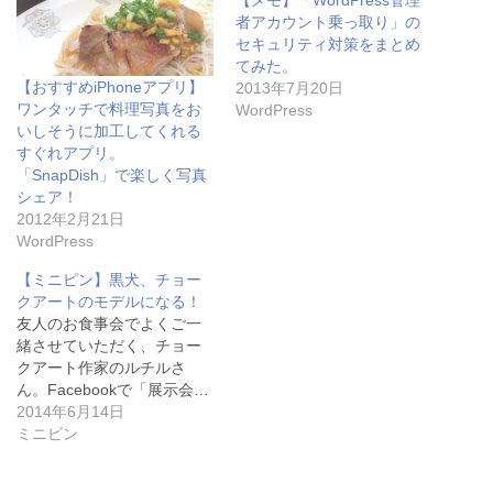
【メモ】「WordPress管理
e
す
t
r
る
で
者アカウント乗っ取り」の
で
に
シ
セキュリティ対策をまとめ
共
は
ェ
有
ク
ア
てみた。
(
リ
(
【おすすめiPhoneアプリ】
2013年7月20日
新
ッ
新
し
ク
し
ワンタッチで料理写真をお
WordPress
い
し
い
いしそうに加工してくれる
ウ
て
ウ
ィ
く
ィ
すぐれアプリ。
ン
だ
ン
「SnapDish」で楽しく写真
ド
さ
ド
ウ
い
ウ
シェア！
で
(
で
2012年2月21日
開
新
開
き
し
き
WordPress
ま
い
ま
す
ウ
す
)
ィ
)
【ミニピン】黒犬、チョー
ン
クアートのモデルになる！
ド
ウ
友人のお食事会でよくご一
で
緒させていただく、チョー
開
き
クアート作家のルチルさ
ま
ん。Facebookで「展示会…
す
)
2014年6月14日
ミニピン