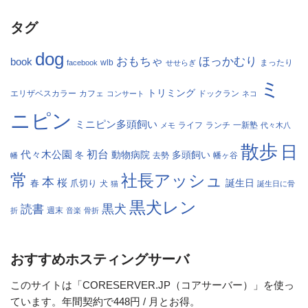
タグ
dog
おもちゃ
ほっかむり
book
facebook
wlb
せせらぎ
まったり
ミ
トリミング
エリザベスカラー
カフェ
コンサート
ドックラン
ネコ
ニピン
ミニピン多頭飼い
ランチ
一新塾
メモ
ライフ
代々木八
散歩
日
初台
代々木公園
多頭飼い
冬
動物病院
幡
去勢
幡ヶ谷
常
社長アッシュ
本
桜
春
爪切り
誕生日
犬
猫
誕生日に骨
黒犬レン
黒犬
読書
折
週末
音楽
骨折
おすすめホスティングサーバ
このサイトは「CORESERVER.JP（コアサーバー）」を使っ
ています。年間契約で448円 / 月とお得。