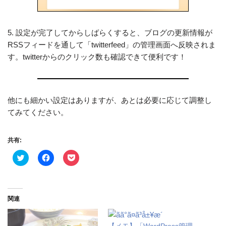
5. 設定が完了してからしばらくすると、ブログの更新情報が
RSSフィードを通して「twitterfeed」の管理画面へ反映されま
す。twitterからのクリック数も確認できて便利です！
他にも細かい設定はありますが、あとは必要に応じて調整し
てみてください。
共有:
ク
F
ク
リ
a
リ
ッ
c
ッ
ク
e
ク
し
b
し
て
o
て
T
o
P
関連
w
k
o
i
で
c
t
共
k
t
有
e