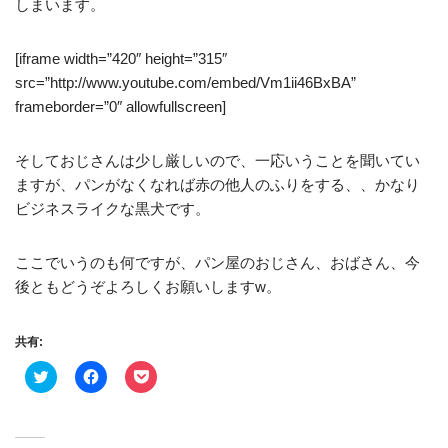
しまいます。
[iframe width=”420″ height=”315″
src=”http://www.youtube.com/embed/Vm1ii46BxBA”
frameborder=”0″ allowfullscreen]
そしておじさんは少し厳しいので、一応いうことを聞いてい
ますが、パンがなくなれば赤の他人のふりをする、、かなり
ビジネスライクな黒犬です。
ここでいうのも何ですが、パン屋のおじさん、おばさん、今
後ともどうぞよろしくお願いしますw。
共有:
ク
F
ク
リ
a
リ
ッ
c
ッ
ク
e
ク
し
b
し
て
o
て