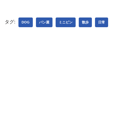
タグ:
DOG
パン屋
ミニピン
散歩
日常