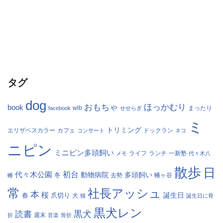
タグ
dog
おもちゃ
ほっかむり
book
facebook
wlb
せせらぎ
まったり
ミ
トリミング
エリザベスカラー
カフェ
コンサート
ドックラン
ネコ
ニピン
ミニピン多頭飼い
ランチ
一新塾
メモ
ライフ
代々木八
散歩
日
初台
代々木公園
多頭飼い
冬
動物病院
幡
去勢
幡ヶ谷
常
社長アッシュ
本
桜
春
爪切り
誕生日
犬
猫
誕生日に骨
黒犬レン
黒犬
読書
折
週末
音楽
骨折