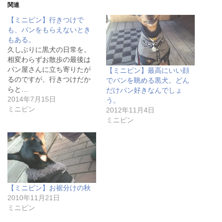
T
o
P
関連
w
k
o
i
で
c
【ミニピン】行きつけで
t
共
k
t
有
e
も、パンをもらえないとき
e
す
t
もある。
r
る
で
で
に
シ
久しぶりに黒犬の日常を。
共
は
ェ
相変わらずお散歩の最後は
有
ク
ア
(
リ
(
パン屋さんに立ち寄りたが
【ミニピン】最高にいい顔
新
ッ
新
し
ク
し
るのですが、行きつけだか
でパンを眺める黒犬。どん
い
し
い
らと…
だけパン好きなんでしょ
ウ
て
ウ
ィ
く
ィ
2014年7月15日
う。
ン
だ
ン
ミニピン
2012年11月4日
ド
さ
ド
ウ
い
ウ
ミニピン
で
(
で
開
新
開
き
し
き
ま
い
ま
す
ウ
す
)
ィ
)
ン
ド
ウ
で
【ミニピン】お裾分けの秋
開
き
2010年11月21日
ま
す
ミニピン
)