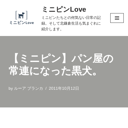
ミニピンLove
コ
ミニピンたちとの何気ない日常の記
ン
録。そして北鎌倉生活も気まぐれに
テ
紹介します。
ン
ツ
へ
【ミニピン】パン屋の
ス
キ
常連になった黒犬。
ッ
プ
by
ルーア ブランカ
2011年10月12日