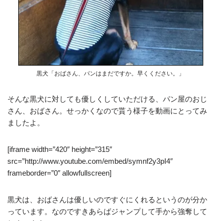
黒犬「おばさん、パンはまだですか。早くください。」
そんな黒犬に対しても優しくしていただける、パン屋のおじ
さん、おばさん。せっかくなので貰う様子を動画にとってみ
ましたよ。
[iframe width=”420″ height=”315″
src=”http://www.youtube.com/embed/symnf2y3pI4″
frameborder=”0″ allowfullscreen]
黒犬は、おばさんは優しいのですぐにくれるというのが分か
っています。なのですきあらばジャンプして手から強奪して