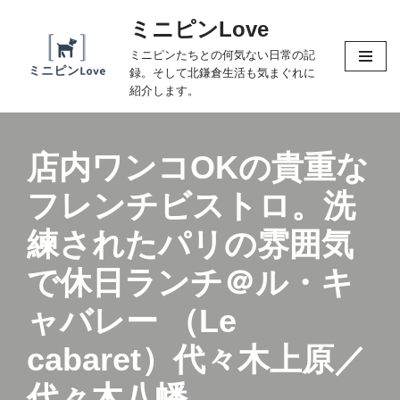
ミニピンLove
コ
ミニピンたちとの何気ない日常の記
ン
録。そして北鎌倉生活も気まぐれに
テ
紹介します。
ン
ツ
へ
店内ワンコOKの貴重な
ス
フレンチビストロ。洗
キ
ッ
練されたパリの雰囲気
プ
で休日ランチ＠ル・キ
ャバレー （Le
cabaret）代々木上原／
代々木八幡