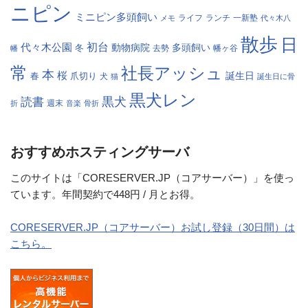
ニピン
ミニピン多頭飼い
ランチ
一新塾
メモ
ライフ
代々木八
散歩
日
初台
代々木公園
多頭飼い
冬
動物病院
幡
去勢
幡ヶ谷
常
社長アッシュ
本
桜
春
爪切り
誕生日
犬
猫
誕生日に骨
黒犬レン
黒犬
読書
折
週末
音楽
骨折
おすすめホスティングサーバ
このサイトは「CORESERVER.JP（コアサーバー）」を使っ
ています。年間契約で448円 / 月とお得。
CORESERVER.JP（コアサーバー）お試し登録（30日間）は
こちら。