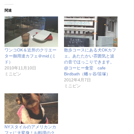
し
b
し
て
o
て
T
o
P
関連
w
k
o
i
で
c
t
共
k
t
有
e
e
す
t
r
る
で
で
に
シ
共
は
ェ
有
ク
ア
(
リ
(
ワンコOK＆近所のクリエー
散歩コースにある犬OKカフ
新
ッ
新
し
ク
し
ター御用達カフェ＠mid.(ミ
ェ。あたたかい雰囲気と波
い
し
い
ド）
の音でほっこりできます。
ウ
て
ウ
ィ
く
ィ
2010年11月10日
@コーヒー食堂 cafe
ン
だ
ン
ミニピン
Birdbath（幡ヶ谷/笹塚）
ド
さ
ド
ウ
い
ウ
2012年4月7日
で
(
で
ミニピン
開
新
開
き
し
き
ま
い
ま
す
ウ
す
)
ィ
)
ン
ド
ウ
で
開
き
NYスタイルのアメリカンカ
ま
す
フェに大変身！お料理のク