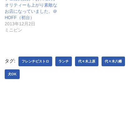
)
オリティーも上がり素敵な
お店になっていました。＠
HOFF（初台）
2013年12月2日
ミニピン
タグ:
フレンチビストロ
ランチ
代々木上原
代々木八幡
犬OK