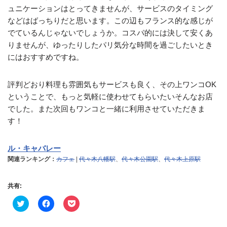
ュニケーションはとってきませんが、サービスのタイミング
などはばっちりだと思います。この辺もフランス的な感じが
でているんじゃないでしょうか。コスパ的には決して安くあ
りませんが、ゆったりしたパリ気分な時間を過ごしたいとき
にはおすすめですね。
評判どおり料理も雰囲気もサービスも良く、その上ワンコOK
ということで、もっと気軽に使わせてもらいたいそんなお店
でした。また次回もワンコと一緒に利用させていただきま
す！
ル・キャバレー
関連ランキング：
カフェ
|
代々木八幡駅
、
代々木公園駅
、
代々木上原駅
共有:
ク
F
ク
リ
a
リ
ッ
c
ッ
ク
e
ク