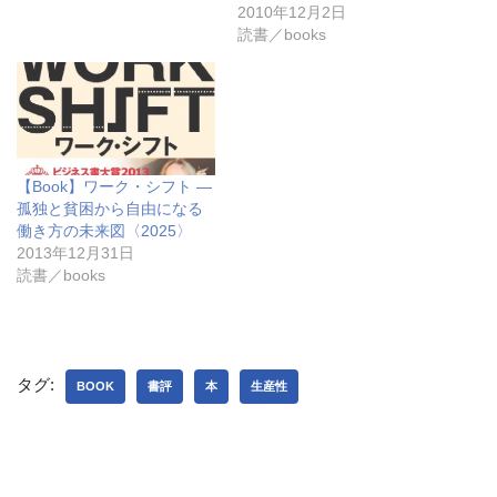
ン
だ
ン
2010年12月2日
ド
さ
ド
ウ
い
ウ
読書／books
で
(
で
開
新
開
き
し
き
ま
い
ま
す
ウ
す
)
ィ
)
ン
ド
ウ
で
【Book】ワーク・シフト ―
開
き
孤独と貧困から自由になる
ま
働き方の未来図〈2025〉
す
)
2013年12月31日
読書／books
タグ:
BOOK
書評
本
生産性