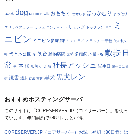
dog
おもちゃ
ほっかむり
book
facebook
wlb
せせらぎ
まったり
ミ
トリミング
エリザベスカラー
カフェ
コンサート
ドックラン
ネコ
ニピン
ミニピン多頭飼い
ランチ
一新塾
メモ
ライフ
代々木八
散歩
日
初台
代々木公園
多頭飼い
冬
動物病院
幡
去勢
幡ヶ谷
常
社長アッシュ
本
桜
春
爪切り
誕生日
犬
猫
誕生日に骨
黒犬レン
黒犬
読書
折
週末
音楽
骨折
おすすめホスティングサーバ
このサイトは「CORESERVER.JP（コアサーバー）」を使っ
ています。年間契約で448円 / 月とお得。
CORESERVER.JP（コアサーバー）お試し登録（30日間）は