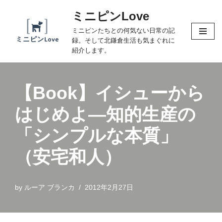
ミニピンLove
コ
ミニピンたちとの何気ない日常の記
ン
録。そして北鎌倉生活も気まぐれに
テ
紹介します。
ン
ツ
へ
【Book】イシューから
ス
はじめよ―知的生産の
キ
ッ
「シンプルな本質」
プ
（安宅和人）
by
ルーア ブランカ
2012年2月27日