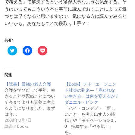
で考える」て解決するという癖が大事なような気がする。そ
うはいってもこういう本を事前に読んでおくことによって気
づきは早くなると思いますので、気になる方は読んでみると
いいかも。あなたもこれで段取り上手？！
共有:
ク
F
ク
リ
a
リ
ッ
c
ッ
ク
e
ク
し
b
し
て
o
て
T
o
P
関連
w
k
o
i
で
c
【読書】最強の老人介護
【Book】フリーエージェン
t
共
k
t
有
e
介護を学びだして半年、生
ト社会の到来—「雇われな
e
す
t
きることや死ぬことについ
い生き方」は何を変えるか /
r
る
で
で
に
シ
て今までよりも真剣に考え
ダニエル・ピンク
共
は
ェ
るようになりました。まず
有
ク
ア
「ハイ・コンセプト「新し
(
リ
(
は介…
いこと」を考え出す人の時
新
ッ
新
し
ク
し
2009年8月7日
代」や「モチベーション3．
い
し
い
読書／books
0 持続する「やる気！」
ウ
て
ウ
ィ
く
ィ
を…