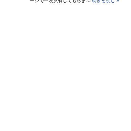
ージで一晩反省してもらま…
続きを読む »