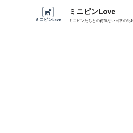
ミニピンLove
コ
ミニピンたちとの何気ない日常の記
ン
テ
ン
ツ
へ
ス
キ
ッ
プ