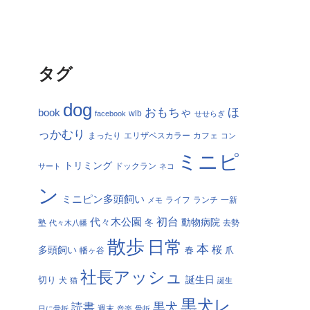
タグ
dog
おもちゃ
ほ
book
facebook
wlb
せせらぎ
っかむり
まったり
エリザベスカラー
カフェ
コン
ミニピ
トリミング
サート
ドックラン
ネコ
ン
ミニピン多頭飼い
ランチ
一新
メモ
ライフ
初台
代々木公園
冬
動物病院
塾
代々木八幡
去勢
散歩
日常
本
桜
多頭飼い
春
爪
幡ヶ谷
社長アッシュ
切り
誕生日
犬
猫
誕生
黒犬レ
黒犬
読書
日に骨折
週末
音楽
骨折